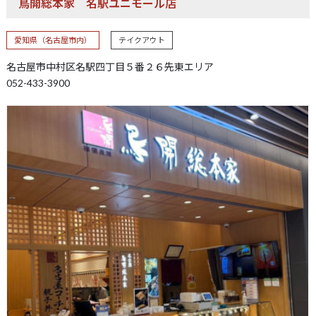
鳥開総本家
名駅ユニモール店
愛知県（名古屋市内）
テイクアウト
名古屋市中村区名駅四丁目５番２６先東エリア
052-433-3900