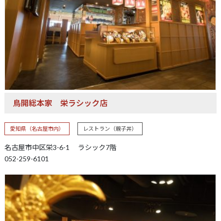
鳥開総本家
栄ラシック店
愛知県（名古屋市内）
レストラン（親子丼）
名古屋市中区栄3-6-1 ラシック7階
052-259-6101