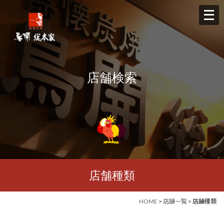
メ
ニ
ュ
ー
を
店舗検索
開
く
店舗種類
HOME
>
店舗一覧
> 店舗種類