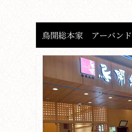
鳥開総本家
アーバンド