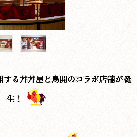
開する丼丼屋と鳥開のコラボ店舗が誕
生！