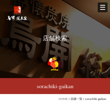
メ
ニ
ュ
ー
を
店舗検索
開
く
sorachiki-gaikan
HOME
>
店舗一覧
> sorachiki-gaikan