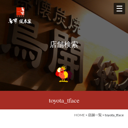
メ
ニ
ュ
ー
を
店舗検索
開
く
toyota_tface
HOME
>
店舗一覧
> toyota_tface