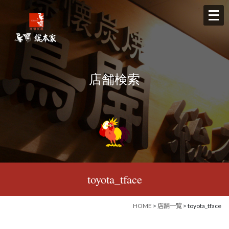
メ
ニ
ュ
ー
を
店舗検索
開
く
toyota_tface
HOME
>
店舗一覧
> toyota_tface