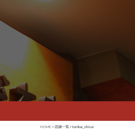
HOME
>
店舗一覧
> torikai_shisui