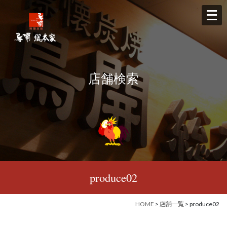
メ
ニ
ュ
ー
を
店舗検索
開
く
produce02
HOME
>
店舗一覧
> produce02