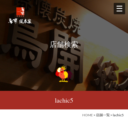
メ
ニ
ュ
ー
を
店舗検索
開
く
lachic5
HOME
>
店舗一覧
> lachic5