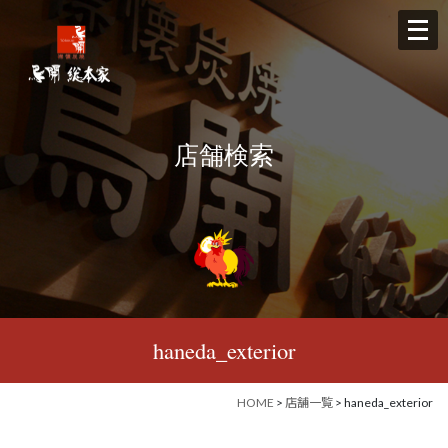
メ
ニ
ュ
ー
を
店舗検索
開
く
haneda_exterior
HOME
>
店舗一覧
> haneda_exterior