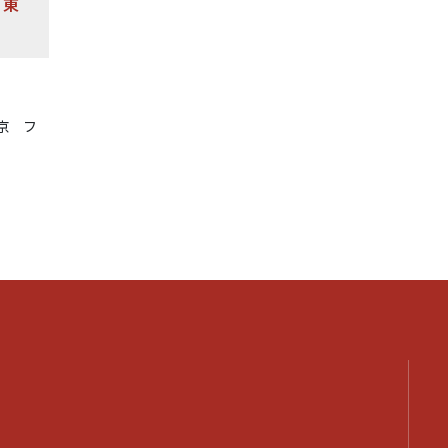
ィ東
京 フ