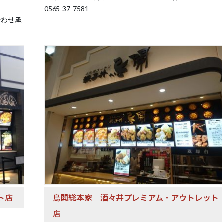
0565-37-7581
合わせ承
ト店
鳥開総本家
酒々井プレミアム・アウトレット
店