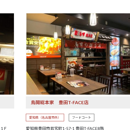
鳥開総本家
豊田T-FACE店
愛知県（名古屋市外）
フードコート
Ｂ1Ｆ
愛知県豊田市若宮町1-57-1 豊田T-FACE8階