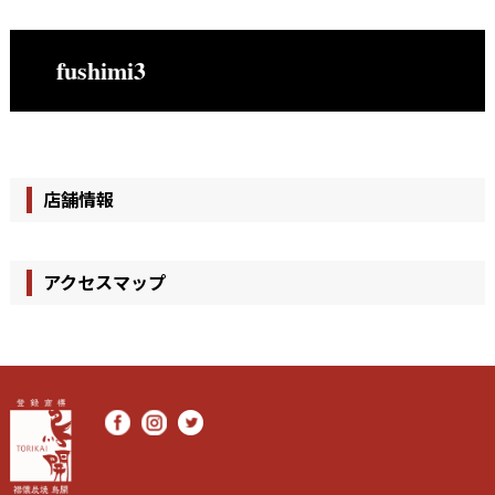
fushimi3
店舗情報
アクセスマップ