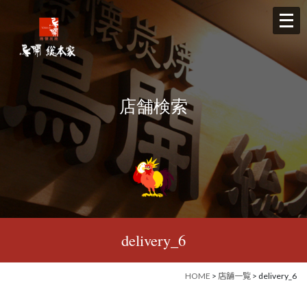
メ
ニ
ュ
ー
を
店舗検索
開
く
delivery_6
HOME
>
店舗一覧
> delivery_6