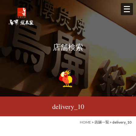
メ
ニ
ュ
ー
を
店舗検索
開
く
delivery_10
HOME
>
店舗一覧
> delivery_10