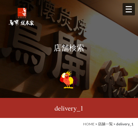
メ
ニ
ュ
ー
を
店舗検索
開
く
delivery_1
HOME
>
店舗一覧
> delivery_1