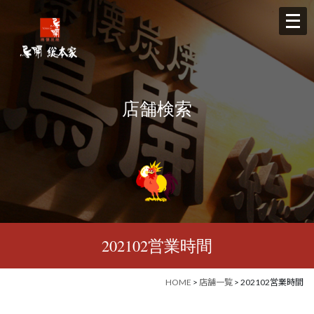
メ
ニ
ュ
ー
を
店舗検索
開
く
202102営業時間
HOME
>
店舗一覧
> 202102営業時間