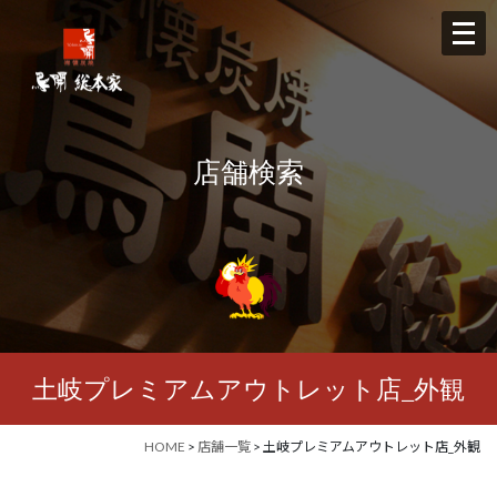
メ
ニ
ュ
ー
を
店舗検索
開
く
土岐プレミアムアウトレット店_外観
HOME
>
店舗一覧
> 土岐プレミアムアウトレット店_外観